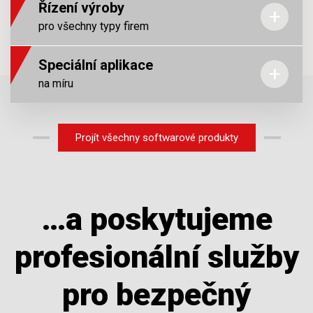
Řízení výroby
mezi naše klienty patří
pro všechny typy firem
Speciální aplikace
na míru
Projít všechny softwarové produkty
Přejít na náš produktový web
…a poskytujeme
profesionální služby
pro bezpečný