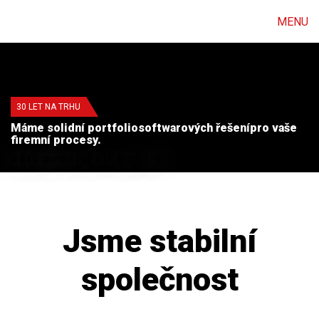
MENU
30 LET NA TRHU
Máme solidní portfolio
softwarových řešení
pro vaše
firemní procesy.
S naší pomocí se v IT neztratíte...
Jsme stabilní
společnost