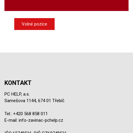
Volné pozice
KONTAKT
PC HELP, a.s.
Samešova 1144, 674 01 Třebíč
Tel.:
+420 568 858 011
E-mail:
info-zavinac-pchelp.cz