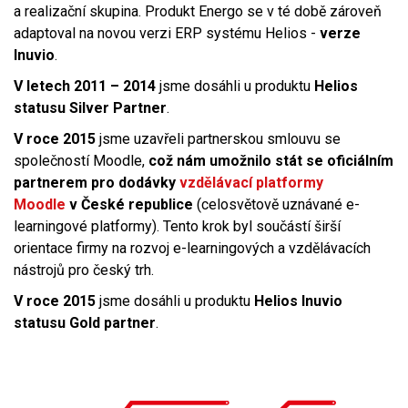
a realizační skupina. Produkt Energo se v té době zároveň
adaptoval na novou verzi ERP systému Helios -
verze
Inuvio
.
V letech 2011 – 2014
jsme dosáhli u produktu
Helios
statusu Silver Partner
.
V roce 2015
jsme uzavřeli partnerskou smlouvu se
společností Moodle,
což nám umožnilo stát se oficiálním
partnerem pro dodávky
vzdělávací platformy
Moodle
v České republice
(celosvětově uznávané e-
learningové platformy). Tento krok byl součástí širší
orientace firmy na rozvoj e-learningových a vzdělávacích
nástrojů pro český trh.
V roce 2015
jsme dosáhli u produktu
Helios Inuvio
statusu Gold partner
.