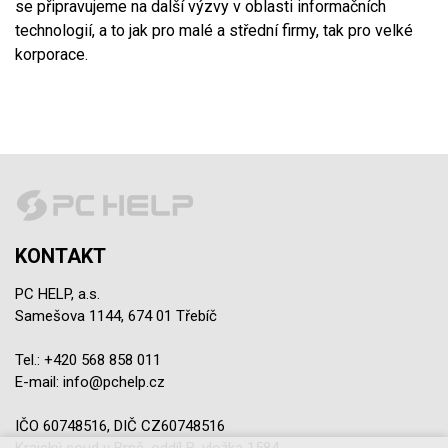
se připravujeme na další výzvy v oblasti informačních
technologií, a to jak pro malé a střední firmy, tak pro velké
korporace.
KONTAKT
PC HELP, a.s.
Samešova 1144, 674 01 Třebíč
Tel.:
+420 568 858 011
E-mail:
info@pchelp.cz
IČO 60748516, DIČ CZ60748516
Krajský soud v Brně, oddíl B, vložka 1584