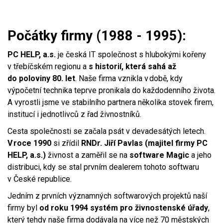
Počátky firmy (1988 - 1995):
PC HELP, a.s.
je česká IT společnost s hlubokými kořeny
v třebíčském regionu a
s historií, která sahá až
do poloviny 80. let
. Naše firma vznikla v době, kdy
výpočetní technika teprve pronikala do každodenního života.
A vyrostli jsme ve stabilního partnera několika stovek firem,
institucí i jednotlivců z řad živnostníků.
Cesta společnosti se začala psát v devadesátých letech.
V roce 1990
si zřídil
RNDr. Jiří Pavlas (majitel firmy PC
HELP, a.s.)
živnost a zaměřil se na
software Magic
a jeho
distribuci, kdy se stal prvním dealerem tohoto softwaru
v České republice.
Jedním z prvních významných softwarových projektů naší
firmy byl
od roku 1994
systém pro živnostenské úřady
,
který tehdy naše firma dodávala na více než 70 městských