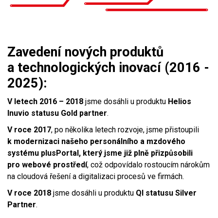
Zavedení nových produktů
a technologických inovací (2016 -
2025):
V letech 2016 – 2018
jsme dosáhli u produktu
Helios
Inuvio
statusu Gold partner
.
V roce 2017
, po několika letech rozvoje, jsme přistoupili
k modernizaci našeho personálního a mzdového
systému plusPortal, který jsme již plně přizpůsobili
pro webové prostředí
, což odpovídalo rostoucím nárokům
na cloudová řešení a digitalizaci procesů ve firmách.
V roce 2018
jsme dosáhli u produktu
QI statusu Silver
Partner
.