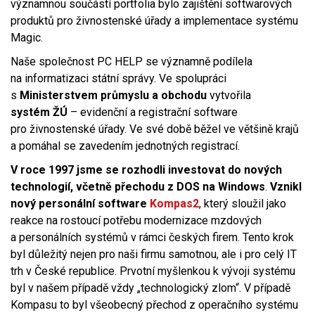
významnou součástí portfolia bylo zajištění softwarových
produktů pro živnostenské úřady a implementace systému
Magic.
Naše společnost PC HELP se významně podílela
na informatizaci státní správy. Ve spolupráci
s
Ministerstvem průmyslu a obchodu
vytvořila
systém
ŽÚ
– evidenční a registrační software
pro živnostenské úřady. Ve své době běžel ve většině krajů
a pomáhal se zavedením jednotných registrací.
V roce 1997
jsme se rozhodli investovat do nových
technologií, včetně přechodu z DOS na Windows
.
Vznikl
nový personální software
Kompas2
, který sloužil jako
reakce na rostoucí potřebu modernizace mzdových
a personálních systémů v rámci českých firem. Tento krok
byl důležitý nejen pro naši firmu samotnou, ale i pro celý IT
trh v České republice. Prvotní myšlenkou k vývoji systému
byl v našem případě vždy „technologický zlom“. V případě
Kompasu to byl všeobecný přechod z operačního systému