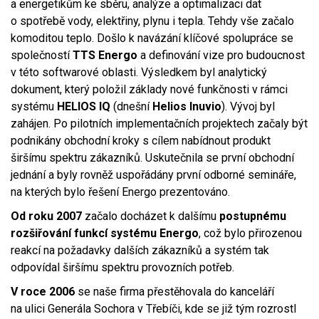
a energetikům ke sběru, analýze a optimalizaci dat
o spotřebě vody, elektřiny, plynu i tepla. Tehdy vše začalo
komoditou teplo. Došlo k navázání klíčové spolupráce se
společností
TTS Energo
a definování vize pro budoucnost
v této softwarové oblasti. Výsledkem byl analytický
dokument, který položil základy nové funkčnosti v rámci
systému
HELIOS IQ
(dnešní
Helios Inuvio
). Vývoj byl
zahájen. Po pilotních implementačních projektech začaly být
podnikány obchodní kroky s cílem nabídnout produkt
širšímu spektru zákazníků. Uskutečnila se první obchodní
jednání a byly rovněž uspořádány první odborné semináře,
na kterých bylo řešení Energo prezentováno.
Od roku
2007
začalo docházet k dalšímu
postupnému
rozšiřování funkcí systému Energo
, což bylo přirozenou
reakcí na požadavky dalších zákazníků a systém tak
odpovídal širšímu spektru provozních potřeb.
V roce 2006
se naše firma přestěhovala do kanceláří
na ulici Generála Sochora v Třebíči, kde se již tým rozrostl