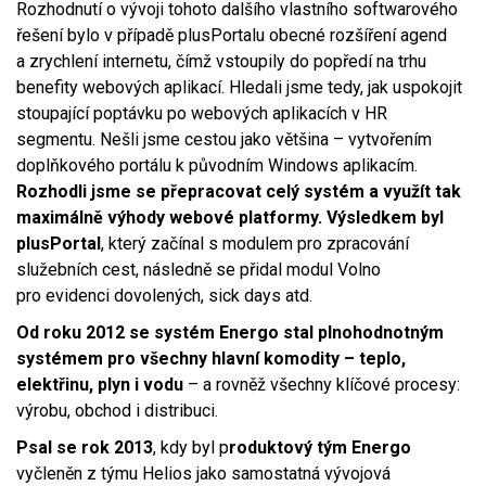
Rozhodnutí o vývoji tohoto dalšího vlastního softwarového
řešení bylo v případě plusPortalu obecné rozšíření agend
a zrychlení internetu, čímž vstoupily do popředí na trhu
benefity webových aplikací. Hledali jsme tedy, jak uspokojit
stoupající poptávku po webových aplikacích v HR
segmentu. Nešli jsme cestou jako většina – vytvořením
doplňkového portálu k původním Windows aplikacím.
Rozhodli jsme se přepracovat celý systém a využít tak
maximálně výhody webové platformy. Výsledkem byl
plusPortal
, který začínal s modulem pro zpracování
služebních cest, následně se přidal modul Volno
pro evidenci dovolených, sick days atd.
Od roku
2012
se systém Energo stal plnohodnotným
systémem pro všechny hlavní komodity – teplo,
elektřinu, plyn i vodu
– a rovněž všechny klíčové procesy:
výrobu, obchod i distribuci.
Psal se rok 2013
, kdy byl p
roduktový tým Energo
vyčleněn z týmu Helios jako samostatná vývojová