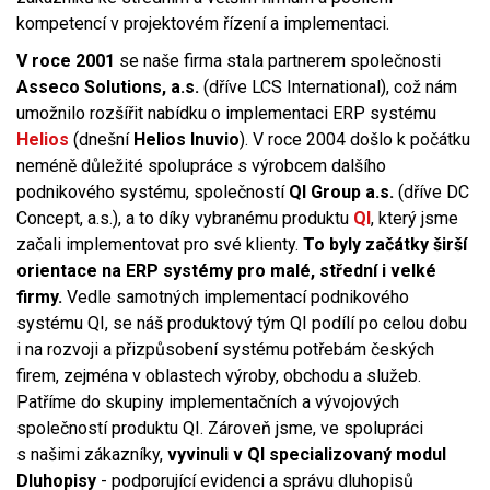
kompetencí v projektovém řízení a implementaci.
V roce 2001
se naše firma stala partnerem společnosti
Asseco Solutions, a.s.
(dříve LCS International), což nám
umožnilo rozšířit nabídku o implementaci ERP systému
Helios
(dnešní
Helios Inuvio
). V roce 2004 došlo k počátku
neméně důležité spolupráce s výrobcem dalšího
podnikového systému, společností
QI Group a.s.
(dříve DC
Concept, a.s.), a to díky vybranému produktu
QI
, který jsme
začali implementovat pro své klienty.
To byly začátky širší
orientace na ERP systémy pro malé, střední i velké
firmy.
Vedle samotných implementací podnikového
systému QI, se náš produktový tým QI podílí po celou dobu
i na rozvoji a přizpůsobení systému potřebám českých
firem, zejména v oblastech výroby, obchodu a služeb.
Patříme do skupiny implementačních a vývojových
společností produktu QI. Zároveň jsme, ve spolupráci
s našimi zákazníky,
vyvinuli v QI specializovaný modul
Dluhopisy
- podporující evidenci a správu dluhopisů