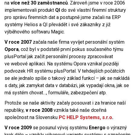
na
více než 30 zaměstnanců
. Zároveň jsme v roce 2006
implementovali produkt
QI
do své vlastní firemní struktury
pro správu firemních dat a postupně jsme začali na ERP
systémy Helios a QI převádět i své zákazníky z již
výběhového softwaru Magic.
V roce 2007
začala naše firma vyvíjet personální systém
Opora
, což byl v podstatě první pokus současného týmu
plusPortal jak začít personální procesy zpracovávat
ve webové aplikaci. Na systému Opora vznikal později
podvozek HR systému plusPortal. V tehdejších počátcích
se ale jednalo spíše o takový základ funkcí – jak se nakládá
s daty, jak zamykat data v databázi, jak vypadají okna, jak se
má systém chovat…, formuláře, zabezpečení atp.
Protože se naše aktivity začaly posouvat i za hranice naší
republiky,
v roce 2008
vznikla také naše dceřiná
společnost na Slovensku
PC HELP Systems, s.r.o
.
V roce
2009
se posunul vývoj systému
Energo
o výrazný
krok dále – vznikly výkonové varianty systému s označením