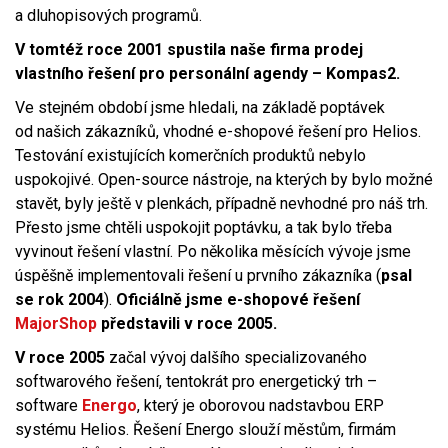
a dluhopisových programů.
V tomtéž roce 2001 spustila naše firma prodej
vlastního řešení pro personální agendy – Kompas2.
Ve stejném období jsme hledali, na základě poptávek
od našich zákazníků, vhodné e-shopové řešení pro Helios.
Testování existujících komerčních produktů nebylo
uspokojivé. Open-source nástroje, na kterých by bylo možné
stavět, byly ještě v plenkách, případně nevhodné pro náš trh.
Přesto jsme chtěli uspokojit poptávku, a tak bylo třeba
vyvinout řešení vlastní. Po několika měsících vývoje jsme
úspěšně implementovali řešení u prvního zákazníka (
psal
se rok 2004
).
Oficiálně jsme
e-shopové řešení
MajorShop
představili v roce 2005.
V roce 2005
začal vývoj dalšího specializovaného
softwarového řešení, tentokrát pro energetický trh –
software
Energo
, který je oborovou nadstavbou ERP
systému Helios. Řešení Energo slouží městům, firmám