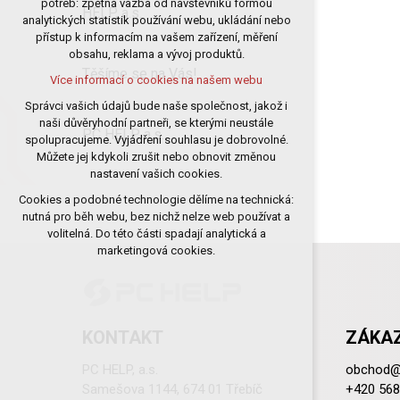
potřeb: zpětná vazba od návštěvníků formou
HELP, a.s.
analytických statistik používání webu, ukládání nebo
udržení kontextu stránek (session):
přístup k informacím na vašem zařízení, měření
případná přihlášení, volby jazyka, apod.
obsahu, reklama a vývoj produktů.
Volitelná cookies
Těšíme se na Vás!
Více informací o cookies na našem webu
analytická pro anonymizované
vyhodnocení návštěvnosti
Správci vašich údajů bude naše společnost, jakož i
naši důvěryhodní partneři, se kterými neustále
marketingová cookies (Google)
PC HELP, a.s.
spolupracujeme. Vyjádření souhlasu je dobrovolné.
Více informací o cookies na našem webu
Můžete jej kdykoli zrušit nebo obnovit změnou
nastavení vašich cookies.
Cookies a podobné technologie dělíme na technická:
Přijmout všechny cookies
nutná pro běh webu, bez nichž nelze web používat a
volitelná. Do této části spadají analytická a
Odmítnout vše
marketingová cookies.
KONTAKT
ZÁKAZ
PC HELP, a.s.
obchod@
Samešova 1144, 674 01 Třebíč
+420 568