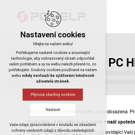
Nastavení cookies
Vítejte na našem webu!
Potřebujeme nastavit cookies a související
PC HE
technologie, aby zobrazovaný obsah odpovídal
vašim potřebám a vy na webu nalezli přesně to, co
potřebujete. Soubory cookies používané na našem
webu
nikdy neslouží ke zjišťování totožnosti
uživatelů stránek
.
Přijmout všechny cookies
Nastavit
Pracovní pozice, kterou hledáte, je již obsazena.
Podívejte se na další volná místa v naší společ
Vaše údaje zpracováváme v souladu se zásadami
Technická cookies
ochrany osobních údajů z důvodu následujících
Pokud nenajdete vhodnou pozici odpovídající Vaší 
nutná pro provozování webu