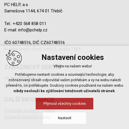
PC HELP, a.s.
Samešova 1144, 674 01 Třebíč
Tel.:
+420 568 858 011
E-mail:
info@pchelp.cz
IČO 60748516, DIČ CZ60748516
Krajský soud v Brně, oddíl B, vložka 1584
Nastavení cookies
ZÁKAZNICKÝ SERVIS
Vítejte na našem webu!
Potřebujeme nastavit cookies a související technologie, aby
obchod@pchelp.cz
zobrazovaný obsah odpovídal vašim potřebám a vy na webu nalezli
+420 568 858 022
přesně to, co potřebujete. Soubory cookies používané na našem webu
nikdy neslouží ke zjišťování totožnosti uživatelů stránek
.
DALŠÍ INFORMACE
Přijmout všechny cookies
Používání souborů cookies
Ochrana osobních údajů
Nastavit