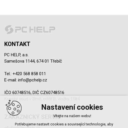
KONTAKT
PC HELP, a.s.
Samešova 1144, 674 01 Třebíč
Tel.:
+420 568 858 011
E-mail:
info@pchelp.cz
IČO 60748516, DIČ CZ60748516
Krajský soud v Brně, oddíl B, vložka 1584
Nastavení cookies
ZÁKAZNICKÝ SERVIS
Vítejte na našem webu!
Potřebujeme nastavit cookies a související technologie, aby
obchod@pchelp.cz