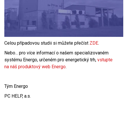
Celou případovou studii si můžete přečíst
ZDE
.
Nebo... pro více informací o našem specializovaném
systému Energo, určeném pro energetický trh,
vstupte
na náš produktový web Energo
.
Tým Energo
PC HELP, a.s.