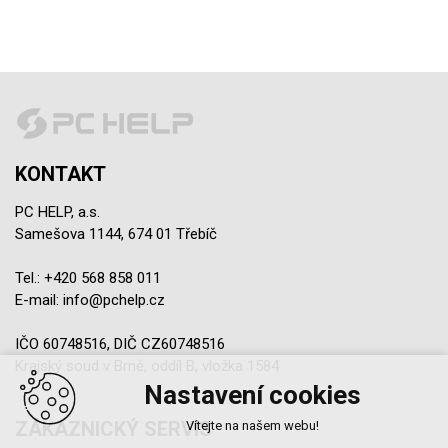
KONTAKT
PC HELP, a.s.
Samešova 1144, 674 01 Třebíč
Tel.:
+420 568 858 011
E-mail:
info@pchelp.cz
IČO 60748516, DIČ CZ60748516
Krajský soud v Brně, oddíl B, vložka 1584
Nastavení cookies
ZÁKAZNICKÝ SERVIS
Vítejte na našem webu!