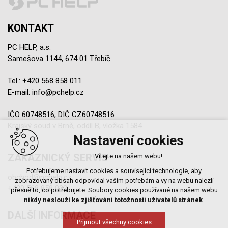
KONTAKT
PC HELP, a.s.
Samešova 1144, 674 01 Třebíč
Tel.:
+420 568 858 011
E-mail:
info@pchelp.cz
IČO 60748516, DIČ CZ60748516
Krajský soud v Brně, oddíl B, vložka 1584
Nastavení cookies
ZÁKAZNICKÝ SERVIS
Vítejte na našem webu!
Potřebujeme nastavit cookies a související technologie, aby
obchod@pchelp.cz
zobrazovaný obsah odpovídal vašim potřebám a vy na webu nalezli
+420 568 858 022
přesně to, co potřebujete. Soubory cookies používané na našem webu
nikdy neslouží ke zjišťování totožnosti uživatelů stránek
.
DALŠÍ INFORMACE
Přijmout všechny cookies