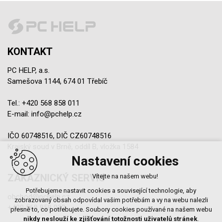
KONTAKT
PC HELP, a.s.
Samešova 1144, 674 01 Třebíč
Tel.:
+420 568 858 011
E-mail:
info@pchelp.cz
IČO 60748516, DIČ CZ60748516
Krajský soud v Brně, oddíl B, vložka 1584
Nastavení cookies
ZÁKAZNICKÝ SERVIS
Vítejte na našem webu!
Potřebujeme nastavit cookies a související technologie, aby
obchod@pchelp.cz
zobrazovaný obsah odpovídal vašim potřebám a vy na webu nalezli
+420 568 858 022
přesně to, co potřebujete. Soubory cookies používané na našem webu
nikdy neslouží ke zjišťování totožnosti uživatelů stránek
.