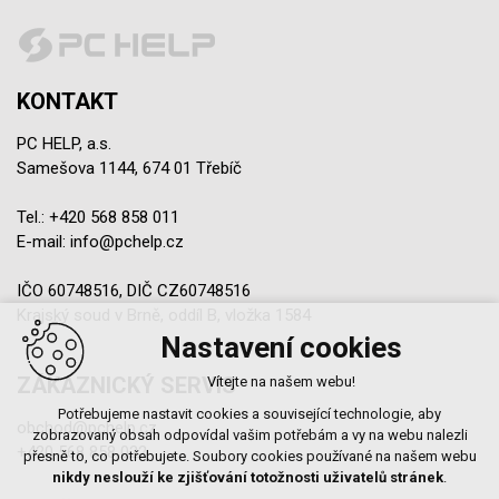
KONTAKT
PC HELP, a.s.
Samešova 1144, 674 01 Třebíč
Tel.:
+420 568 858 011
E-mail:
info@pchelp.cz
IČO 60748516, DIČ CZ60748516
Krajský soud v Brně, oddíl B, vložka 1584
Nastavení cookies
ZÁKAZNICKÝ SERVIS
Vítejte na našem webu!
Potřebujeme nastavit cookies a související technologie, aby
obchod@pchelp.cz
zobrazovaný obsah odpovídal vašim potřebám a vy na webu nalezli
+420 568 858 022
přesně to, co potřebujete. Soubory cookies používané na našem webu
nikdy neslouží ke zjišťování totožnosti uživatelů stránek
.