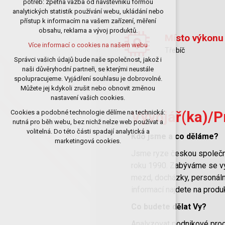
potřeb: zpětná vazba od návštěvníků formou
analytických statistik používání webu, ukládání nebo
udržení kontextu stránek (session):
přístup k informacím na vašem zařízení, měření
případná přihlášení, volby jazyka, apod.
obsahu, reklama a vývoj produktů.
Místo výkonu
Volitelná cookies
Více informací o cookies na našem webu
analytická pro anonymizované
Třebíč
vyhodnocení návštěvnosti
Správci vašich údajů bude naše společnost, jakož i
naši důvěryhodní partneři, se kterými neustále
marketingová cookies (Google)
spolupracujeme. Vyjádření souhlasu je dobrovolné.
Více informací o cookies na našem webu
Můžete jej kdykoli zrušit nebo obnovit změnou
nastavení vašich cookies.
Cookies a podobné technologie dělíme na technická:
Vývojář(ka)/
Přijmout všechny cookies
nutná pro běh webu, bez nichž nelze web používat a
volitelná. Do této části spadají analytická a
Kdo jsme a co děláme?
Odmítnout vše
marketingová cookies.
Jsme ryze českou společno
roku 1990. Zabýváme se výv
mezd, docházky, personáln
informací najdete na pro
Co budete dělat Vy?
Analyzovat podnikové proce