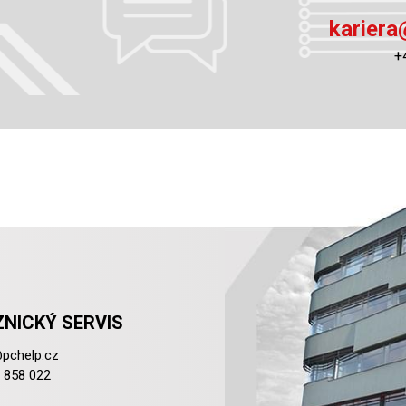
kariera
+
NICKÝ SERVIS
pchelp.cz
 858 022