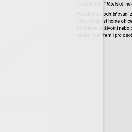
společnosti. Přátelské, ne
Po adaptaci: odměňování z
dobu, možnost home offic
příspěvek na životní nebo pe
telefon s tarifem i pro osob