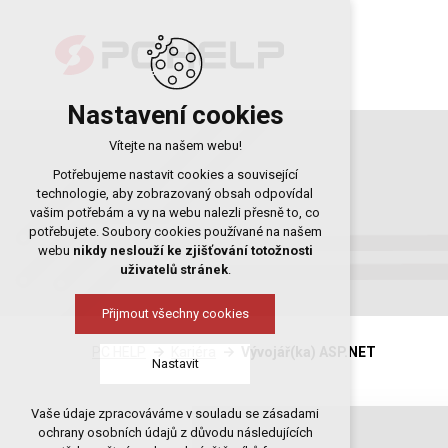
Nastavení cookies
Vítejte na našem webu!
Potřebujeme nastavit cookies a související
technologie, aby zobrazovaný obsah odpovídal
vašim potřebám a vy na webu nalezli přesně to, co
potřebujete. Soubory cookies používané na našem
webu
nikdy neslouží ke zjišťování totožnosti
uživatelů stránek
.
Přijmout všechny cookies
PC HELP
Kariéra
Vývojář(ka) ASP.NET
Nastavit
Vaše údaje zpracováváme v souladu se zásadami
Technická cookies
ochrany osobních údajů z důvodu následujících
nutná pro provozování webu