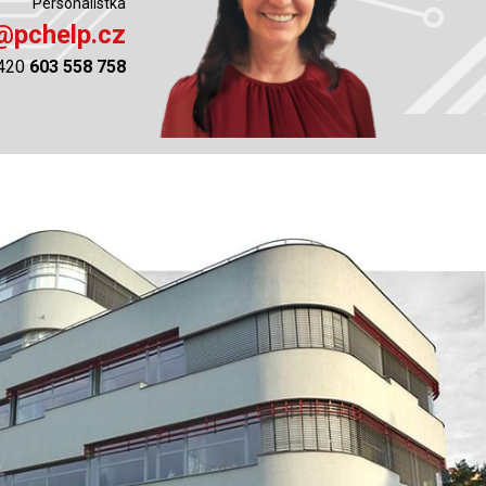
Personalistka
@pchelp.cz
420
603 558 758