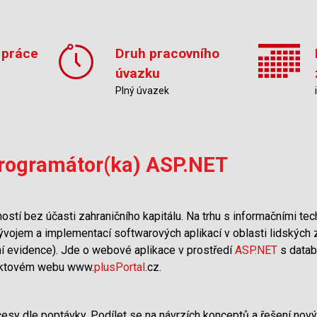
 práce
Druh pracovního
úvazku
Plný úvazek
Programátor(ka) ASP.NET
stí bez účasti zahraničního kapitálu. Na trhu s informačními t
ojem a implementací softwarových aplikací v oblasti lidských z
í evidence). Jde o webové aplikace v prostředí
ASP.NET
s datab
duktovém webu www.
plusPortal
.cz.
sy dle poptávky. Podílet se na návrzích konceptů a řešení nových 