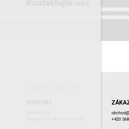
Kontaktujte nás
KONTAKT
ZÁKAZ
PC HELP, a.s.
obchod@
Samešova 1144, 674 01 Třebíč
+420 568