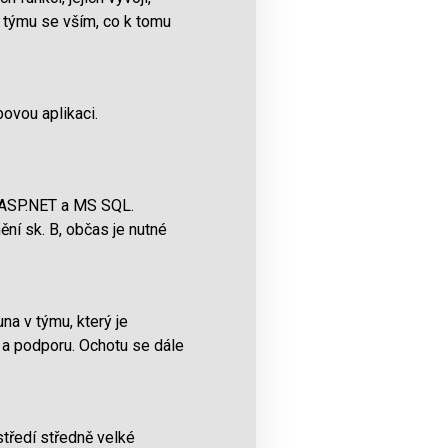
ř týmu se vším, co k tomu
ovou aplikaci.
t ASP.NET a MS SQL.
ní sk. B, občas je nutné
na v týmu, který je
 a podporu. Ochotu se dále
středí středně velké