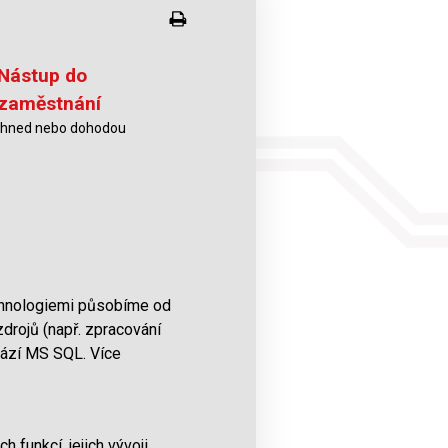
Nástup do
zaměstnání
ihned nebo dohodou
echnologiemi působíme od
drojů (např. zpracování
ází MS SQL. Více
funkcí, jejich vývoji,