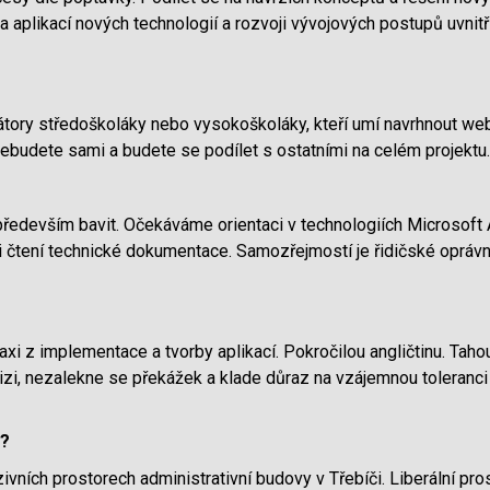
na aplikací nových technologií a rozvoji vývojových postupů uvnit
ory středoškoláky nebo vysokoškoláky, kteří umí navrhnout web
ebudete sami a budete se podílet s ostatními na celém projektu.
ředevším bavit. Očekáváme orientaci v technologiích Microsof
ni čtení technické dokumentace. Samozřejmostí je řidičské oprávně
xi z implementace a tvorby aplikací. Pokročilou angličtinu. Tahou
zi, nezalekne se překážek a klade důraz na vzájemnou toleranci
e?
ivních prostorech administrativní budovy v Třebíči. Liberální pro