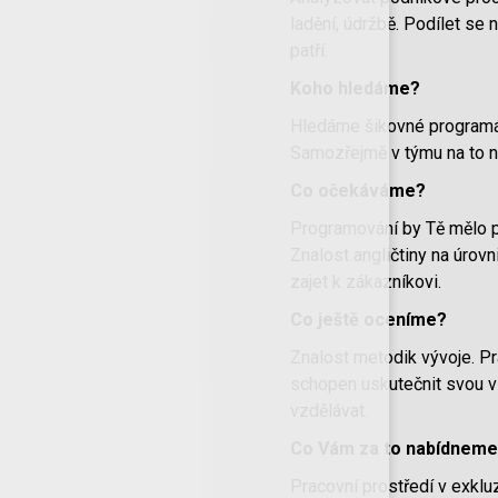
ladění, údržbě. Podílet se 
patří.
Koho hledáme?
Hledáme šikovné programát
Samozřejmě v týmu na to n
Co očekáváme?
Programování by Tě mělo p
Znalost angličtiny na úrov
zajet k zákazníkovi.
Co ještě oceníme?
Znalost metodik vývoje. Pra
schopen uskutečnit svou vi
vzdělávat.
Co Vám za to nabídnem
Pracovní prostředí v exkluz